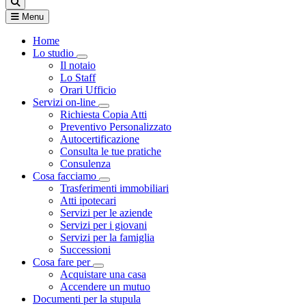
Menu
Home
Lo studio
Visualizza menù di secondo livello
Il notaio
Lo Staff
Orari Ufficio
Servizi on-line
Visualizza menù di secondo livello
Richiesta Copia Atti
Preventivo Personalizzato
Autocertificazione
Consulta le tue pratiche
Consulenza
Cosa facciamo
Visualizza menù di secondo livello
Trasferimenti immobiliari
Atti ipotecari
Servizi per le aziende
Servizi per i giovani
Servizi per la famiglia
Successioni
Cosa fare per
Visualizza menù di secondo livello
Acquistare una casa
Accendere un mutuo
Documenti per la stupula