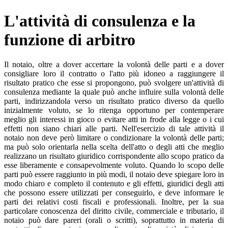
L'attività di consulenza e la
funzione di arbitro
Il notaio, oltre a dover accertare la volontà delle parti e a dover
consigliare loro il contratto o l'atto più idoneo a raggiungere il
risultato pratico che esse si propongono, può svolgere un'attività di
consulenza mediante la quale può anche influire sulla volontà delle
parti, indirizzandola verso un risultato pratico diverso da quello
inizialmente voluto, se lo ritenga opportuno per contemperare
meglio gli interessi in gioco o evitare atti in frode alla legge o i cui
effetti non siano chiari alle parti. Nell'esercizio di tale attività il
notaio non deve però limitare o condizionare la volontà delle parti;
ma può solo orientarla nella scelta dell'atto o degli atti che meglio
realizzano un risultato giuridico corrispondente allo scopo pratico da
esse liberamente e consapevolmente voluto. Quando lo scopo delle
parti può essere raggiunto in più modi, il notaio deve spiegare loro in
modo chiaro e completo il contenuto e gli effetti, giuridici degli atti
che possono essere utilizzati per conseguirlo, e deve informare le
parti dei relativi costi fiscali e professionali. Inoltre, per la sua
particolare conoscenza del diritto civile, commerciale e tributario, il
notaio può dare pareri (orali o scritti), soprattutto in materia di