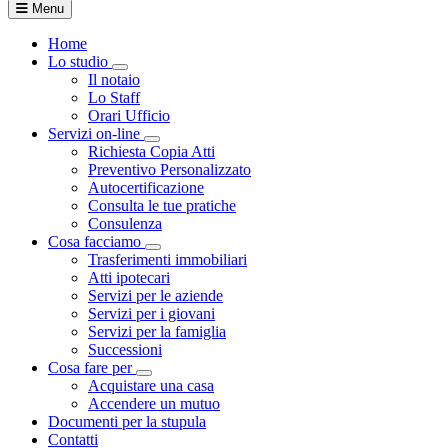
Menu
Home
Lo studio
Visualizza menù di secondo livello
Il notaio
Lo Staff
Orari Ufficio
Servizi on-line
Visualizza menù di secondo livello
Richiesta Copia Atti
Preventivo Personalizzato
Autocertificazione
Consulta le tue pratiche
Consulenza
Cosa facciamo
Visualizza menù di secondo livello
Trasferimenti immobiliari
Atti ipotecari
Servizi per le aziende
Servizi per i giovani
Servizi per la famiglia
Successioni
Cosa fare per
Visualizza menù di secondo livello
Acquistare una casa
Accendere un mutuo
Documenti per la stupula
Contatti